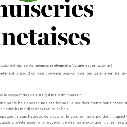
e auto-entreprise de
est en activité !
menuiserie ébéniste à Vannes
 bâtiment, d’abord comme couvreur puis comme menuisier ébéniste, je
ns le respect des valeurs qui me sont chères :
nné par le bois sous toutes ses formes, je me documente sans cesse s
.
e nouvelles manière de travailler le bois
poque, je suis heureux de travailler le bois, un matériau dont l’
impact 
pousse à m’intéresser à la provenance des matériaux que j’utilise :
je pr