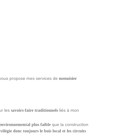
 vous propose mes services de
menuisier
ur les
liés à mon
savoirs-faire traditionnels
que la construction
environnemental plus faible
ivilégie donc toujours le bois local et les circuits